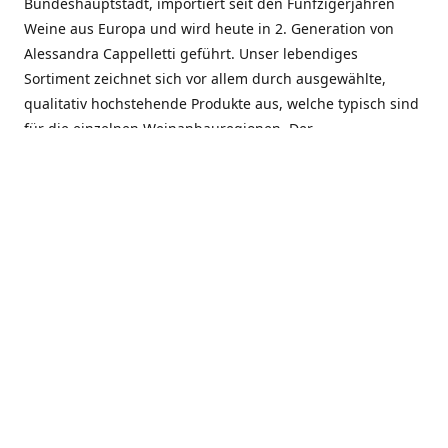
Bundeshauptstadt, importiert seit den Fünfzigerjahren
Weine aus Europa und wird heute in 2. Generation von
Alessandra Cappelletti geführt. Unser lebendiges
Sortiment zeichnet sich vor allem durch ausgewählte,
qualitativ hochstehende Produkte aus, welche typisch sind
für die einzelnen Weinanbauregionen. Der
Angebotsschwerpunkt liegt bei Weinen aus der Schweiz,
Italien, Spanien, Frankreich und Portugal. An unserem
Schaffen wird besonders geschätzt, dass wir Gewächse
und Marken in allen Preislagen führen, und immer wieder
Neuentdeckungen präsentieren. Wir suchen und
unterhalten den individuellen, offenen Kontakt zu unseren
Kunden, mit dem Ziel, Bewährtes zu pflegen und
gemeinsam Neues zu entdecken. Wir setzen viel daran, mit
unseren Kunden, durch kompetente Beratung, persönliche
Betreuung und individuellen Service, eine langjährige
Zusammenarbeit aufzubauen. Das heisst für mich und alle
Mitarbeitenden der Firma, das erfolgreiche Konzept weiter