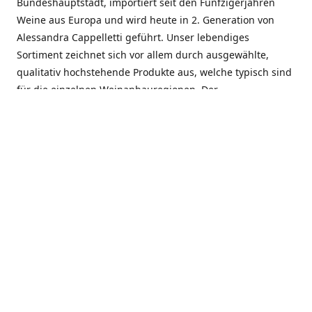
Bundeshauptstadt, importiert seit den Fünfzigerjahren
Weine aus Europa und wird heute in 2. Generation von
Alessandra Cappelletti geführt. Unser lebendiges
Sortiment zeichnet sich vor allem durch ausgewählte,
qualitativ hochstehende Produkte aus, welche typisch sind
für die einzelnen Weinanbauregionen. Der
Angebotsschwerpunkt liegt bei Weinen aus der Schweiz,
Italien, Spanien, Frankreich und Portugal. An unserem
Schaffen wird besonders geschätzt, dass wir Gewächse
und Marken in allen Preislagen führen, und immer wieder
Neuentdeckungen präsentieren. Wir suchen und
unterhalten den individuellen, offenen Kontakt zu unseren
Kunden, mit dem Ziel, Bewährtes zu pflegen und
gemeinsam Neues zu entdecken. Wir setzen viel daran, mit
unseren Kunden, durch kompetente Beratung, persönliche
Betreuung und individuellen Service, eine langjährige
Zusammenarbeit aufzubauen. Das heisst für mich und alle
Mitarbeitenden der Firma, das erfolgreiche Konzept weiter