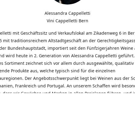
Alessandra Cappelletti
Vini Cappelletti Bern
elletti mit Geschäftssitz und Verkaufslokal am Zikadenweg 6 in Be
 mit traditionsreichem Altstadtgeschäft an der Gerechtigkeitsgass
der Bundeshauptstadt, importiert seit den Fünfzigerjahren Weine
d wird heute in 2. Generation von Alessandra Cappelletti geführt
s Sortiment zeichnet sich vor allem durch ausgewählte, qualitativ
nde Produkte aus, welche typisch sind für die einzelnen
uregionen. Der Angebotsschwerpunkt liegt bei Weinen aus der S
Spanien, Frankreich und Portugal. An unserem Schaffen wird beson
t, dass wir Gewächse und Marken in allen Preislagen führen, und
euentdeckungen präsentieren. Wir suchen und unterhalten den
llen, offenen Kontakt zu unseren Kunden, mit dem Ziel, Bewährtes
und gemeinsam Neues zu entdecken. Wir setzen viel daran, mit un
durch kompetente Beratung, persönliche Betreuung und individue
eine langjährige Zusammenarbeit aufzubauen. Das heisst für mich 