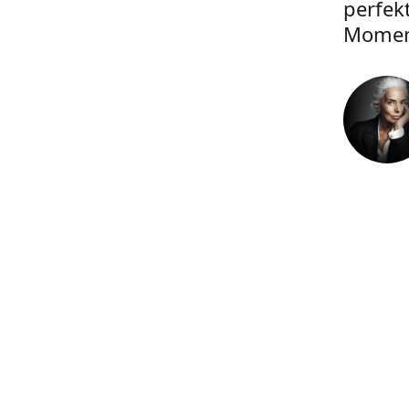
perfek
Momen