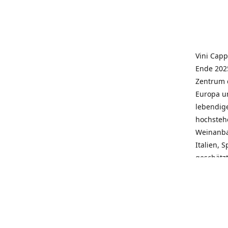
Vini Capp
Ende 2025
Zentrum 
Europa un
lebendige
hochstehe
Weinanba
Italien, 
geschätz
wieder N
individue
pflegen 
Kunden, 
Service, 