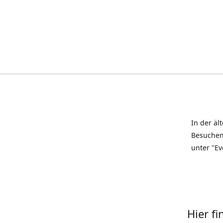
In der äl
Besuchen
unter "Ev
Hier f