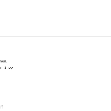
inen.
 im Shop
in