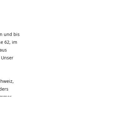
rn und bis
e 62, im
 aus
. Unser
chweiz,
ders
 immer
 zu
seren
llen
und alle