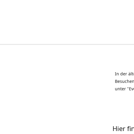
In der äl
Besuchen
unter "Ev
Hier f