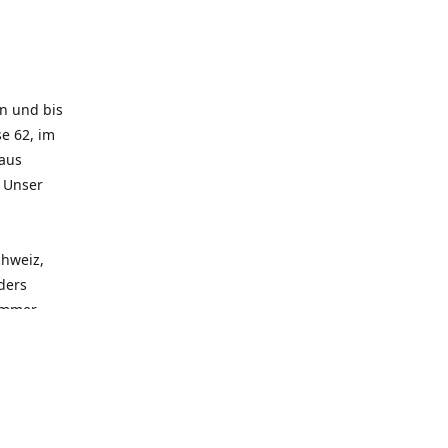
rn und bis
e 62, im
 aus
. Unser
chweiz,
ders
 immer
 zu
seren
llen
und alle