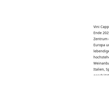
Vini Capp
Ende 2025
Zentrum 
Europa un
lebendige
hochstehe
Weinanba
Italien, 
geschätz
wieder N
individue
pflegen 
Kunden, 
Service, 