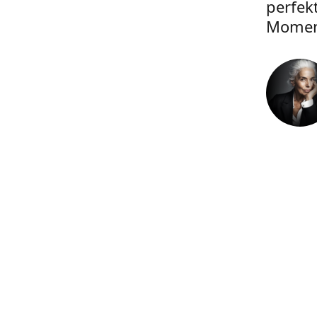
perfek
Momen