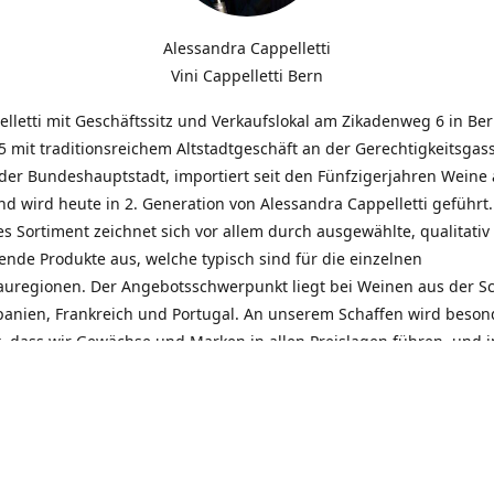
Alessandra Cappelletti
Vini Cappelletti Bern
elletti mit Geschäftssitz und Verkaufslokal am Zikadenweg 6 in Be
 mit traditionsreichem Altstadtgeschäft an der Gerechtigkeitsgass
der Bundeshauptstadt, importiert seit den Fünfzigerjahren Weine
d wird heute in 2. Generation von Alessandra Cappelletti geführt
s Sortiment zeichnet sich vor allem durch ausgewählte, qualitativ
nde Produkte aus, welche typisch sind für die einzelnen
uregionen. Der Angebotsschwerpunkt liegt bei Weinen aus der S
Spanien, Frankreich und Portugal. An unserem Schaffen wird beson
t, dass wir Gewächse und Marken in allen Preislagen führen, und
euentdeckungen präsentieren. Wir suchen und unterhalten den
llen, offenen Kontakt zu unseren Kunden, mit dem Ziel, Bewährtes
und gemeinsam Neues zu entdecken. Wir setzen viel daran, mit un
durch kompetente Beratung, persönliche Betreuung und individue
eine langjährige Zusammenarbeit aufzubauen. Das heisst für mich 