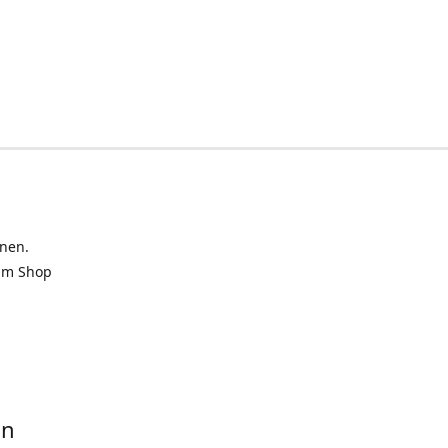
inen.
 im Shop
in