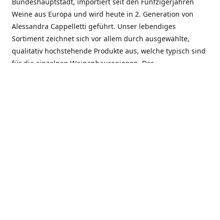
Bundeshauptstadt, importiert seit den Fünfzigerjahren
Weine aus Europa und wird heute in 2. Generation von
Alessandra Cappelletti geführt. Unser lebendiges
Sortiment zeichnet sich vor allem durch ausgewählte,
qualitativ hochstehende Produkte aus, welche typisch sind
für die einzelnen Weinanbauregionen. Der
Angebotsschwerpunkt liegt bei Weinen aus der Schweiz,
Italien, Spanien, Frankreich und Portugal. An unserem
Schaffen wird besonders geschätzt, dass wir Gewächse
und Marken in allen Preislagen führen, und immer wieder
Neuentdeckungen präsentieren. Wir suchen und
unterhalten den individuellen, offenen Kontakt zu unseren
Kunden, mit dem Ziel, Bewährtes zu pflegen und
gemeinsam Neues zu entdecken. Wir setzen viel daran, mit
unseren Kunden, durch kompetente Beratung, persönliche
Betreuung und individuellen Service, eine langjährige
Zusammenarbeit aufzubauen. Das heisst für mich und alle
Mitarbeitenden der Firma, das erfolgreiche Konzept weiter