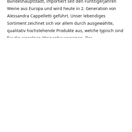
Bundeshauptstadt, importiert seit den Fünfzigerjahren
Weine aus Europa und wird heute in 2. Generation von
Alessandra Cappelletti geführt. Unser lebendiges
Sortiment zeichnet sich vor allem durch ausgewählte,
qualitativ hochstehende Produkte aus, welche typisch sind
für die einzelnen Weinanbauregionen. Der
Angebotsschwerpunkt liegt bei Weinen aus der Schweiz,
Italien, Spanien, Frankreich und Portugal. An unserem
Schaffen wird besonders geschätzt, dass wir Gewächse
und Marken in allen Preislagen führen, und immer wieder
Neuentdeckungen präsentieren. Wir suchen und
unterhalten den individuellen, offenen Kontakt zu unseren
Kunden, mit dem Ziel, Bewährtes zu pflegen und
gemeinsam Neues zu entdecken. Wir setzen viel daran, mit
unseren Kunden, durch kompetente Beratung, persönliche
Betreuung und individuellen Service, eine langjährige
Zusammenarbeit aufzubauen. Das heisst für mich und alle
Mitarbeitenden der Firma, das erfolgreiche Konzept weiter