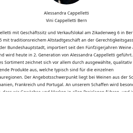
Alessandra Cappelletti
Vini Cappelletti Bern
elletti mit Geschäftssitz und Verkaufslokal am Zikadenweg 6 in Be
 mit traditionsreichem Altstadtgeschäft an der Gerechtigkeitsgass
der Bundeshauptstadt, importiert seit den Fünfzigerjahren Weine
d wird heute in 2. Generation von Alessandra Cappelletti geführt
s Sortiment zeichnet sich vor allem durch ausgewählte, qualitativ
nde Produkte aus, welche typisch sind für die einzelnen
uregionen. Der Angebotsschwerpunkt liegt bei Weinen aus der S
Spanien, Frankreich und Portugal. An unserem Schaffen wird beson
t, dass wir Gewächse und Marken in allen Preislagen führen, und
euentdeckungen präsentieren. Wir suchen und unterhalten den
llen, offenen Kontakt zu unseren Kunden, mit dem Ziel, Bewährtes
und gemeinsam Neues zu entdecken. Wir setzen viel daran, mit un
durch kompetente Beratung, persönliche Betreuung und individue
eine langjährige Zusammenarbeit aufzubauen. Das heisst für mich 