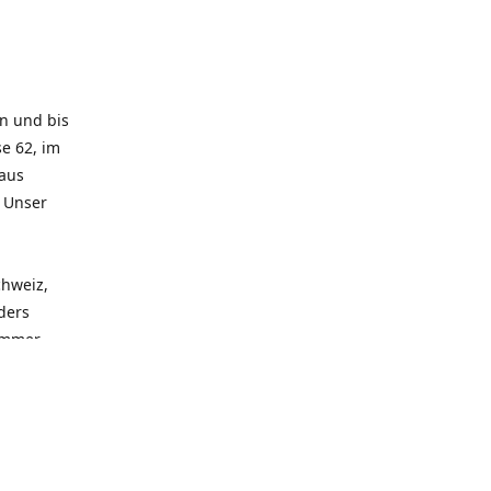
rn und bis
e 62, im
 aus
. Unser
chweiz,
ders
 immer
 zu
seren
llen
und alle