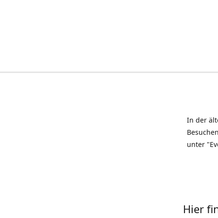
In der äl
Besuchen
unter "Ev
Hier f