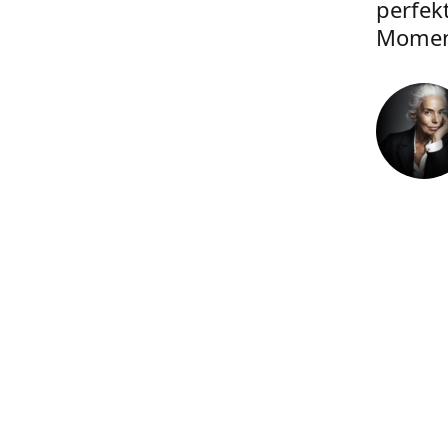
perfek
Momen