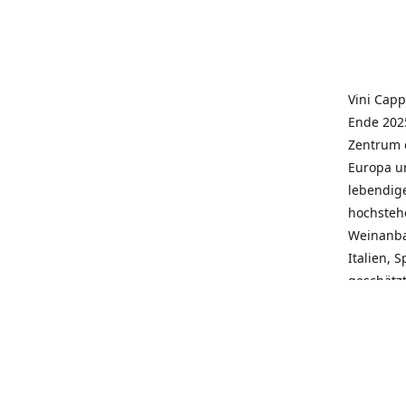
Vini Capp
Ende 2025
Zentrum 
Europa un
lebendige
hochstehe
Weinanba
Italien, 
geschätz
wieder N
individue
pflegen 
Kunden, 
Service, 