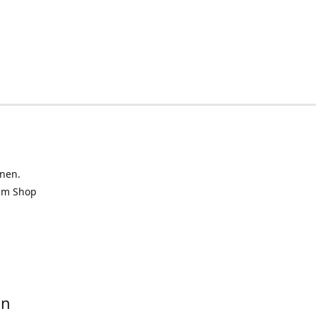
inen.
 im Shop
in