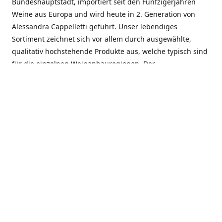
Bundeshauptstadt, importiert seit den Fünfzigerjahren
Weine aus Europa und wird heute in 2. Generation von
Alessandra Cappelletti geführt. Unser lebendiges
Sortiment zeichnet sich vor allem durch ausgewählte,
qualitativ hochstehende Produkte aus, welche typisch sind
für die einzelnen Weinanbauregionen. Der
Angebotsschwerpunkt liegt bei Weinen aus der Schweiz,
Italien, Spanien, Frankreich und Portugal. An unserem
Schaffen wird besonders geschätzt, dass wir Gewächse
und Marken in allen Preislagen führen, und immer wieder
Neuentdeckungen präsentieren. Wir suchen und
unterhalten den individuellen, offenen Kontakt zu unseren
Kunden, mit dem Ziel, Bewährtes zu pflegen und
gemeinsam Neues zu entdecken. Wir setzen viel daran, mit
unseren Kunden, durch kompetente Beratung, persönliche
Betreuung und individuellen Service, eine langjährige
Zusammenarbeit aufzubauen. Das heisst für mich und alle
Mitarbeitenden der Firma, das erfolgreiche Konzept weiter