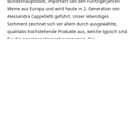
Bundeshauptstadt, importiert seit den Fünfzigerjahren
Weine aus Europa und wird heute in 2. Generation von
Alessandra Cappelletti geführt. Unser lebendiges
Sortiment zeichnet sich vor allem durch ausgewählte,
qualitativ hochstehende Produkte aus, welche typisch sind
für die einzelnen Weinanbauregionen. Der
Angebotsschwerpunkt liegt bei Weinen aus der Schweiz,
Italien, Spanien, Frankreich und Portugal. An unserem
Schaffen wird besonders geschätzt, dass wir Gewächse
und Marken in allen Preislagen führen, und immer wieder
Neuentdeckungen präsentieren. Wir suchen und
unterhalten den individuellen, offenen Kontakt zu unseren
Kunden, mit dem Ziel, Bewährtes zu pflegen und
gemeinsam Neues zu entdecken. Wir setzen viel daran, mit
unseren Kunden, durch kompetente Beratung, persönliche
Betreuung und individuellen Service, eine langjährige
Zusammenarbeit aufzubauen. Das heisst für mich und alle
Mitarbeitenden der Firma, das erfolgreiche Konzept weiter