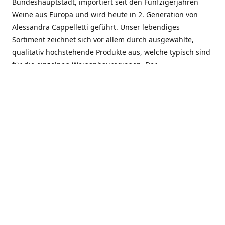
Bundeshauptstadt, importiert seit den Fünfzigerjahren
Weine aus Europa und wird heute in 2. Generation von
Alessandra Cappelletti geführt. Unser lebendiges
Sortiment zeichnet sich vor allem durch ausgewählte,
qualitativ hochstehende Produkte aus, welche typisch sind
für die einzelnen Weinanbauregionen. Der
Angebotsschwerpunkt liegt bei Weinen aus der Schweiz,
Italien, Spanien, Frankreich und Portugal. An unserem
Schaffen wird besonders geschätzt, dass wir Gewächse
und Marken in allen Preislagen führen, und immer wieder
Neuentdeckungen präsentieren. Wir suchen und
unterhalten den individuellen, offenen Kontakt zu unseren
Kunden, mit dem Ziel, Bewährtes zu pflegen und
gemeinsam Neues zu entdecken. Wir setzen viel daran, mit
unseren Kunden, durch kompetente Beratung, persönliche
Betreuung und individuellen Service, eine langjährige
Zusammenarbeit aufzubauen. Das heisst für mich und alle
Mitarbeitenden der Firma, das erfolgreiche Konzept weiter