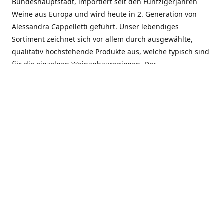
Bundeshauptstadt, importiert seit den Fünfzigerjahren
Weine aus Europa und wird heute in 2. Generation von
Alessandra Cappelletti geführt. Unser lebendiges
Sortiment zeichnet sich vor allem durch ausgewählte,
qualitativ hochstehende Produkte aus, welche typisch sind
für die einzelnen Weinanbauregionen. Der
Angebotsschwerpunkt liegt bei Weinen aus der Schweiz,
Italien, Spanien, Frankreich und Portugal. An unserem
Schaffen wird besonders geschätzt, dass wir Gewächse
und Marken in allen Preislagen führen, und immer wieder
Neuentdeckungen präsentieren. Wir suchen und
unterhalten den individuellen, offenen Kontakt zu unseren
Kunden, mit dem Ziel, Bewährtes zu pflegen und
gemeinsam Neues zu entdecken. Wir setzen viel daran, mit
unseren Kunden, durch kompetente Beratung, persönliche
Betreuung und individuellen Service, eine langjährige
Zusammenarbeit aufzubauen. Das heisst für mich und alle
Mitarbeitenden der Firma, das erfolgreiche Konzept weiter