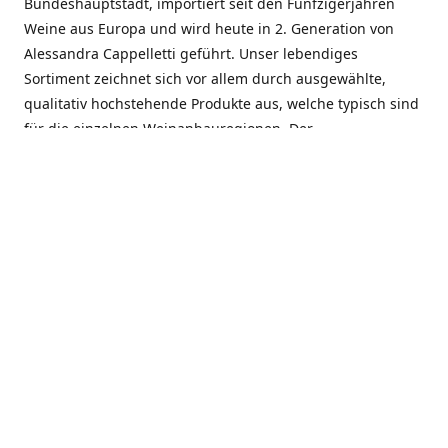
Bundeshauptstadt, importiert seit den Fünfzigerjahren
Weine aus Europa und wird heute in 2. Generation von
Alessandra Cappelletti geführt. Unser lebendiges
Sortiment zeichnet sich vor allem durch ausgewählte,
qualitativ hochstehende Produkte aus, welche typisch sind
für die einzelnen Weinanbauregionen. Der
Angebotsschwerpunkt liegt bei Weinen aus der Schweiz,
Italien, Spanien, Frankreich und Portugal. An unserem
Schaffen wird besonders geschätzt, dass wir Gewächse
und Marken in allen Preislagen führen, und immer wieder
Neuentdeckungen präsentieren. Wir suchen und
unterhalten den individuellen, offenen Kontakt zu unseren
Kunden, mit dem Ziel, Bewährtes zu pflegen und
gemeinsam Neues zu entdecken. Wir setzen viel daran, mit
unseren Kunden, durch kompetente Beratung, persönliche
Betreuung und individuellen Service, eine langjährige
Zusammenarbeit aufzubauen. Das heisst für mich und alle
Mitarbeitenden der Firma, das erfolgreiche Konzept weiter