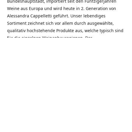
Bundeshauptstadt, importiert seit den Fünfzigerjahren
Weine aus Europa und wird heute in 2. Generation von
Alessandra Cappelletti geführt. Unser lebendiges
Sortiment zeichnet sich vor allem durch ausgewählte,
qualitativ hochstehende Produkte aus, welche typisch sind
für die einzelnen Weinanbauregionen. Der
Angebotsschwerpunkt liegt bei Weinen aus der Schweiz,
Italien, Spanien, Frankreich und Portugal. An unserem
Schaffen wird besonders geschätzt, dass wir Gewächse
und Marken in allen Preislagen führen, und immer wieder
Neuentdeckungen präsentieren. Wir suchen und
unterhalten den individuellen, offenen Kontakt zu unseren
Kunden, mit dem Ziel, Bewährtes zu pflegen und
gemeinsam Neues zu entdecken. Wir setzen viel daran, mit
unseren Kunden, durch kompetente Beratung, persönliche
Betreuung und individuellen Service, eine langjährige
Zusammenarbeit aufzubauen. Das heisst für mich und alle
Mitarbeitenden der Firma, das erfolgreiche Konzept weiter