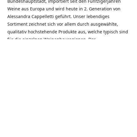
Bundeshauptstadt, importiert seit den Fünfzigerjahren
Weine aus Europa und wird heute in 2. Generation von
Alessandra Cappelletti geführt. Unser lebendiges
Sortiment zeichnet sich vor allem durch ausgewählte,
qualitativ hochstehende Produkte aus, welche typisch sind
für die einzelnen Weinanbauregionen. Der
Angebotsschwerpunkt liegt bei Weinen aus der Schweiz,
Italien, Spanien, Frankreich und Portugal. An unserem
Schaffen wird besonders geschätzt, dass wir Gewächse
und Marken in allen Preislagen führen, und immer wieder
Neuentdeckungen präsentieren. Wir suchen und
unterhalten den individuellen, offenen Kontakt zu unseren
Kunden, mit dem Ziel, Bewährtes zu pflegen und
gemeinsam Neues zu entdecken. Wir setzen viel daran, mit
unseren Kunden, durch kompetente Beratung, persönliche
Betreuung und individuellen Service, eine langjährige
Zusammenarbeit aufzubauen. Das heisst für mich und alle
Mitarbeitenden der Firma, das erfolgreiche Konzept weiter