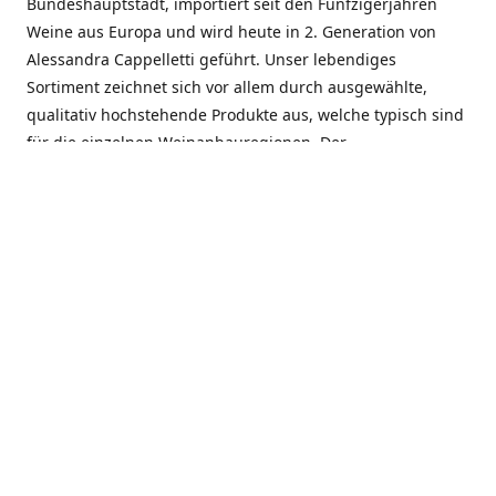
Bundeshauptstadt, importiert seit den Fünfzigerjahren
Weine aus Europa und wird heute in 2. Generation von
Alessandra Cappelletti geführt. Unser lebendiges
Sortiment zeichnet sich vor allem durch ausgewählte,
qualitativ hochstehende Produkte aus, welche typisch sind
für die einzelnen Weinanbauregionen. Der
Angebotsschwerpunkt liegt bei Weinen aus der Schweiz,
Italien, Spanien, Frankreich und Portugal. An unserem
Schaffen wird besonders geschätzt, dass wir Gewächse
und Marken in allen Preislagen führen, und immer wieder
Neuentdeckungen präsentieren. Wir suchen und
unterhalten den individuellen, offenen Kontakt zu unseren
Kunden, mit dem Ziel, Bewährtes zu pflegen und
gemeinsam Neues zu entdecken. Wir setzen viel daran, mit
unseren Kunden, durch kompetente Beratung, persönliche
Betreuung und individuellen Service, eine langjährige
Zusammenarbeit aufzubauen. Das heisst für mich und alle
Mitarbeitenden der Firma, das erfolgreiche Konzept weiter