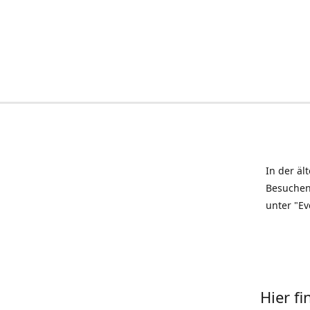
In der äl
Besuchen
unter "Ev
Hier f