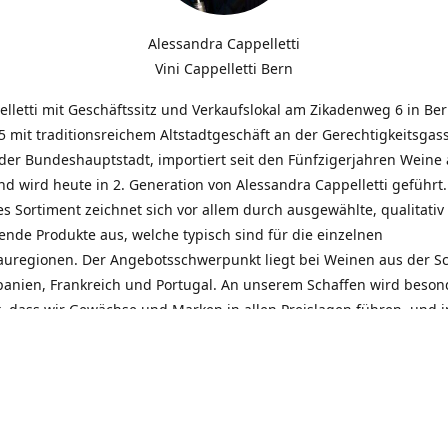
Alessandra Cappelletti
Vini Cappelletti Bern
elletti mit Geschäftssitz und Verkaufslokal am Zikadenweg 6 in Be
 mit traditionsreichem Altstadtgeschäft an der Gerechtigkeitsgass
der Bundeshauptstadt, importiert seit den Fünfzigerjahren Weine
d wird heute in 2. Generation von Alessandra Cappelletti geführt
s Sortiment zeichnet sich vor allem durch ausgewählte, qualitativ
nde Produkte aus, welche typisch sind für die einzelnen
uregionen. Der Angebotsschwerpunkt liegt bei Weinen aus der S
Spanien, Frankreich und Portugal. An unserem Schaffen wird beson
t, dass wir Gewächse und Marken in allen Preislagen führen, und
euentdeckungen präsentieren. Wir suchen und unterhalten den
llen, offenen Kontakt zu unseren Kunden, mit dem Ziel, Bewährtes
und gemeinsam Neues zu entdecken. Wir setzen viel daran, mit un
durch kompetente Beratung, persönliche Betreuung und individue
eine langjährige Zusammenarbeit aufzubauen. Das heisst für mich 