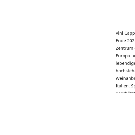
Vini Capp
Ende 2025
Zentrum 
Europa un
lebendige
hochstehe
Weinanba
Italien, 
geschätz
wieder N
individue
pflegen 
Kunden, 
Service, 