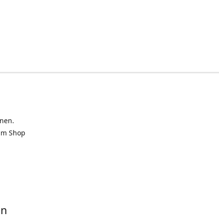
inen.
 im Shop
in