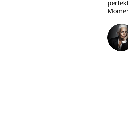
perfek
Momen