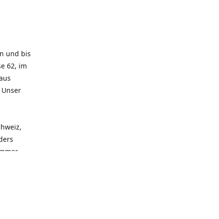
rn und bis
e 62, im
 aus
. Unser
chweiz,
ders
 immer
 zu
seren
llen
und alle