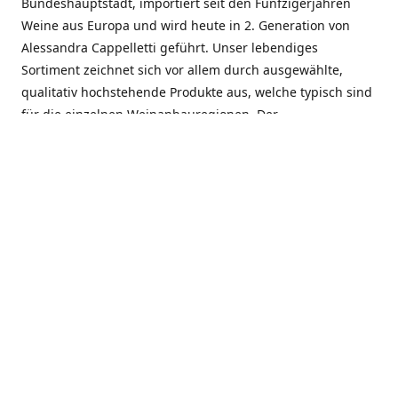
Bundeshauptstadt, importiert seit den Fünfzigerjahren
Weine aus Europa und wird heute in 2. Generation von
Alessandra Cappelletti geführt. Unser lebendiges
Sortiment zeichnet sich vor allem durch ausgewählte,
qualitativ hochstehende Produkte aus, welche typisch sind
für die einzelnen Weinanbauregionen. Der
Angebotsschwerpunkt liegt bei Weinen aus der Schweiz,
Italien, Spanien, Frankreich und Portugal. An unserem
Schaffen wird besonders geschätzt, dass wir Gewächse
und Marken in allen Preislagen führen, und immer wieder
Neuentdeckungen präsentieren. Wir suchen und
unterhalten den individuellen, offenen Kontakt zu unseren
Kunden, mit dem Ziel, Bewährtes zu pflegen und
gemeinsam Neues zu entdecken. Wir setzen viel daran, mit
unseren Kunden, durch kompetente Beratung, persönliche
Betreuung und individuellen Service, eine langjährige
Zusammenarbeit aufzubauen. Das heisst für mich und alle
Mitarbeitenden der Firma, das erfolgreiche Konzept weiter