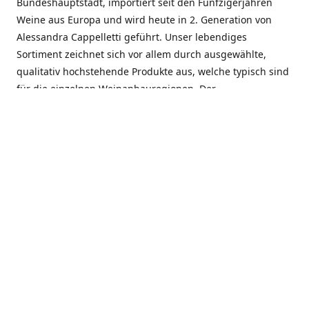
Bundeshauptstadt, importiert seit den Fünfzigerjahren
Weine aus Europa und wird heute in 2. Generation von
Alessandra Cappelletti geführt. Unser lebendiges
Sortiment zeichnet sich vor allem durch ausgewählte,
qualitativ hochstehende Produkte aus, welche typisch sind
für die einzelnen Weinanbauregionen. Der
Angebotsschwerpunkt liegt bei Weinen aus der Schweiz,
Italien, Spanien, Frankreich und Portugal. An unserem
Schaffen wird besonders geschätzt, dass wir Gewächse
und Marken in allen Preislagen führen, und immer wieder
Neuentdeckungen präsentieren. Wir suchen und
unterhalten den individuellen, offenen Kontakt zu unseren
Kunden, mit dem Ziel, Bewährtes zu pflegen und
gemeinsam Neues zu entdecken. Wir setzen viel daran, mit
unseren Kunden, durch kompetente Beratung, persönliche
Betreuung und individuellen Service, eine langjährige
Zusammenarbeit aufzubauen. Das heisst für mich und alle
Mitarbeitenden der Firma, das erfolgreiche Konzept weiter