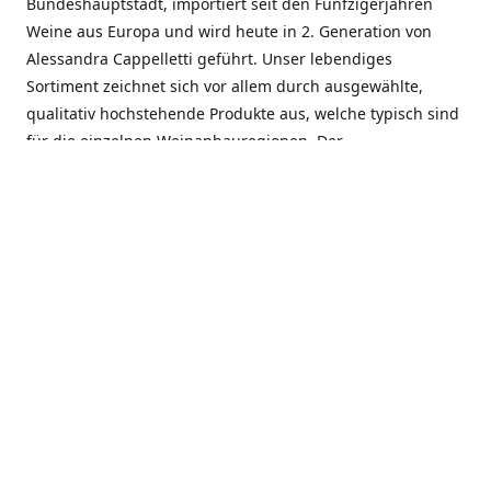
Bundeshauptstadt, importiert seit den Fünfzigerjahren
Weine aus Europa und wird heute in 2. Generation von
Alessandra Cappelletti geführt. Unser lebendiges
Sortiment zeichnet sich vor allem durch ausgewählte,
qualitativ hochstehende Produkte aus, welche typisch sind
für die einzelnen Weinanbauregionen. Der
Angebotsschwerpunkt liegt bei Weinen aus der Schweiz,
Italien, Spanien, Frankreich und Portugal. An unserem
Schaffen wird besonders geschätzt, dass wir Gewächse
und Marken in allen Preislagen führen, und immer wieder
Neuentdeckungen präsentieren. Wir suchen und
unterhalten den individuellen, offenen Kontakt zu unseren
Kunden, mit dem Ziel, Bewährtes zu pflegen und
gemeinsam Neues zu entdecken. Wir setzen viel daran, mit
unseren Kunden, durch kompetente Beratung, persönliche
Betreuung und individuellen Service, eine langjährige
Zusammenarbeit aufzubauen. Das heisst für mich und alle
Mitarbeitenden der Firma, das erfolgreiche Konzept weiter