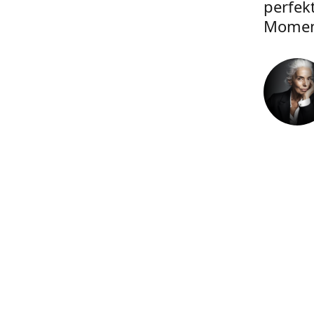
perfek
Momen