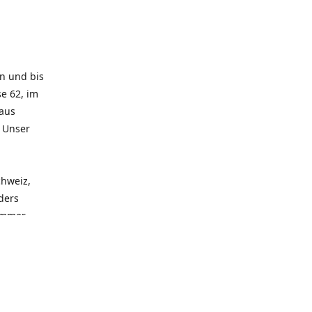
rn und bis
e 62, im
 aus
. Unser
chweiz,
ders
 immer
 zu
seren
llen
und alle