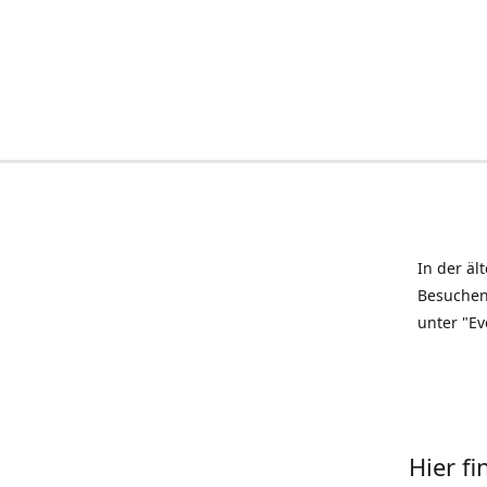
In der äl
Besuchen
unter "Ev
Hier f