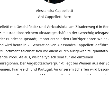
Alessandra Cappelletti
Vini Cappelletti Bern
elletti mit Geschäftssitz und Verkaufslokal am Zikadenweg 6 in Be
 mit traditionsreichem Altstadtgeschäft an der Gerechtigkeitsgass
der Bundeshauptstadt, importiert seit den Fünfzigerjahren Weine
d wird heute in 2. Generation von Alessandra Cappelletti geführt
s Sortiment zeichnet sich vor allem durch ausgewählte, qualitativ
nde Produkte aus, welche typisch sind für die einzelnen
uregionen. Der Angebotsschwerpunkt liegt bei Weinen aus der S
Spanien, Frankreich und Portugal. An unserem Schaffen wird beson
t, dass wir Gewächse und Marken in allen Preislagen führen, und
euentdeckungen präsentieren. Wir suchen und unterhalten den
llen, offenen Kontakt zu unseren Kunden, mit dem Ziel, Bewährtes
und gemeinsam Neues zu entdecken. Wir setzen viel daran, mit un
durch kompetente Beratung, persönliche Betreuung und individue
eine langjährige Zusammenarbeit aufzubauen. Das heisst für mich 