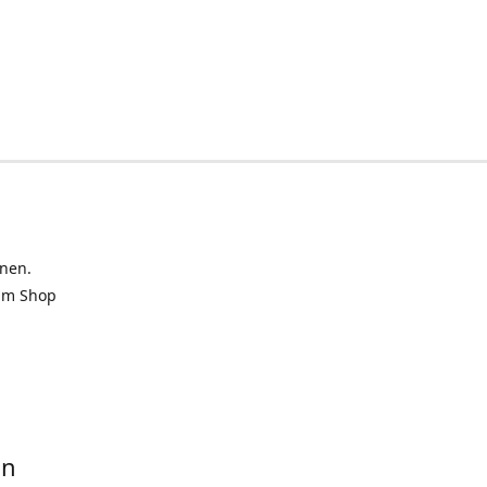
inen.
 im Shop
in