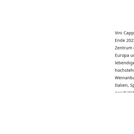
Vini Capp
Ende 2025
Zentrum 
Europa un
lebendige
hochstehe
Weinanba
Italien, 
geschätz
wieder N
individue
pflegen 
Kunden, 
Service, 