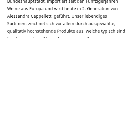
Bundeshauptstadt, importiert seit den Fünfzigerjahren
Weine aus Europa und wird heute in 2. Generation von
Alessandra Cappelletti geführt. Unser lebendiges
Sortiment zeichnet sich vor allem durch ausgewählte,
qualitativ hochstehende Produkte aus, welche typisch sind
für die einzelnen Weinanbauregionen. Der
Angebotsschwerpunkt liegt bei Weinen aus der Schweiz,
Italien, Spanien, Frankreich und Portugal. An unserem
Schaffen wird besonders geschätzt, dass wir Gewächse
und Marken in allen Preislagen führen, und immer wieder
Neuentdeckungen präsentieren. Wir suchen und
unterhalten den individuellen, offenen Kontakt zu unseren
Kunden, mit dem Ziel, Bewährtes zu pflegen und
gemeinsam Neues zu entdecken. Wir setzen viel daran, mit
unseren Kunden, durch kompetente Beratung, persönliche
Betreuung und individuellen Service, eine langjährige
Zusammenarbeit aufzubauen. Das heisst für mich und alle
Mitarbeitenden der Firma, das erfolgreiche Konzept weiter