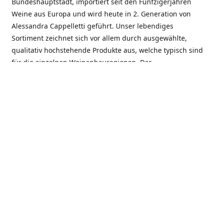
Bundeshauptstadt, importiert seit den Fünfzigerjahren
Weine aus Europa und wird heute in 2. Generation von
Alessandra Cappelletti geführt. Unser lebendiges
Sortiment zeichnet sich vor allem durch ausgewählte,
qualitativ hochstehende Produkte aus, welche typisch sind
für die einzelnen Weinanbauregionen. Der
Angebotsschwerpunkt liegt bei Weinen aus der Schweiz,
Italien, Spanien, Frankreich und Portugal. An unserem
Schaffen wird besonders geschätzt, dass wir Gewächse
und Marken in allen Preislagen führen, und immer wieder
Neuentdeckungen präsentieren. Wir suchen und
unterhalten den individuellen, offenen Kontakt zu unseren
Kunden, mit dem Ziel, Bewährtes zu pflegen und
gemeinsam Neues zu entdecken. Wir setzen viel daran, mit
unseren Kunden, durch kompetente Beratung, persönliche
Betreuung und individuellen Service, eine langjährige
Zusammenarbeit aufzubauen. Das heisst für mich und alle
Mitarbeitenden der Firma, das erfolgreiche Konzept weiter