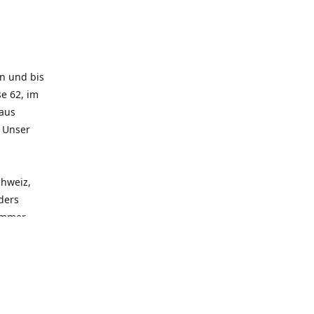
rn und bis
e 62, im
 aus
. Unser
chweiz,
ders
 immer
 zu
seren
llen
und alle