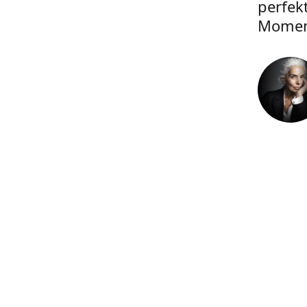
perfek
Momen