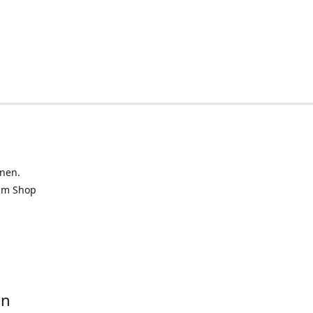
inen.
 im Shop
in