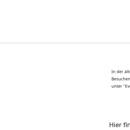
In der äl
Besuchen
unter "Ev
Hier f