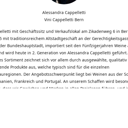
Alessandra Cappelletti
Vini Cappelletti Bern
elletti mit Geschäftssitz und Verkaufslokal am Zikadenweg 6 in Be
 mit traditionsreichem Altstadtgeschäft an der Gerechtigkeitsgass
der Bundeshauptstadt, importiert seit den Fünfzigerjahren Weine
d wird heute in 2. Generation von Alessandra Cappelletti geführt
s Sortiment zeichnet sich vor allem durch ausgewählte, qualitativ
nde Produkte aus, welche typisch sind für die einzelnen
uregionen. Der Angebotsschwerpunkt liegt bei Weinen aus der S
Spanien, Frankreich und Portugal. An unserem Schaffen wird beson
t, dass wir Gewächse und Marken in allen Preislagen führen, und
euentdeckungen präsentieren. Wir suchen und unterhalten den
llen, offenen Kontakt zu unseren Kunden, mit dem Ziel, Bewährtes
und gemeinsam Neues zu entdecken. Wir setzen viel daran, mit un
durch kompetente Beratung, persönliche Betreuung und individue
eine langjährige Zusammenarbeit aufzubauen. Das heisst für mich 