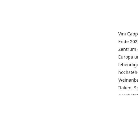
Vini Capp
Ende 2025
Zentrum 
Europa un
lebendige
hochstehe
Weinanba
Italien, 
geschätz
wieder N
individue
pflegen 
Kunden, 
Service, 