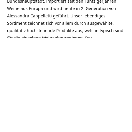
Bundeshauptstadt, importiert seit den Fünfzigerjahren
Weine aus Europa und wird heute in 2. Generation von
Alessandra Cappelletti geführt. Unser lebendiges
Sortiment zeichnet sich vor allem durch ausgewählte,
qualitativ hochstehende Produkte aus, welche typisch sind
für die einzelnen Weinanbauregionen. Der
Angebotsschwerpunkt liegt bei Weinen aus der Schweiz,
Italien, Spanien, Frankreich und Portugal. An unserem
Schaffen wird besonders geschätzt, dass wir Gewächse
und Marken in allen Preislagen führen, und immer wieder
Neuentdeckungen präsentieren. Wir suchen und
unterhalten den individuellen, offenen Kontakt zu unseren
Kunden, mit dem Ziel, Bewährtes zu pflegen und
gemeinsam Neues zu entdecken. Wir setzen viel daran, mit
unseren Kunden, durch kompetente Beratung, persönliche
Betreuung und individuellen Service, eine langjährige
Zusammenarbeit aufzubauen. Das heisst für mich und alle
Mitarbeitenden der Firma, das erfolgreiche Konzept weiter