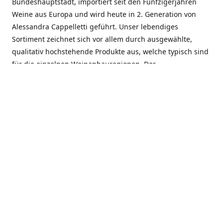
Bundeshauptstadt, importiert seit den Fünfzigerjahren
Weine aus Europa und wird heute in 2. Generation von
Alessandra Cappelletti geführt. Unser lebendiges
Sortiment zeichnet sich vor allem durch ausgewählte,
qualitativ hochstehende Produkte aus, welche typisch sind
für die einzelnen Weinanbauregionen. Der
Angebotsschwerpunkt liegt bei Weinen aus der Schweiz,
Italien, Spanien, Frankreich und Portugal. An unserem
Schaffen wird besonders geschätzt, dass wir Gewächse
und Marken in allen Preislagen führen, und immer wieder
Neuentdeckungen präsentieren. Wir suchen und
unterhalten den individuellen, offenen Kontakt zu unseren
Kunden, mit dem Ziel, Bewährtes zu pflegen und
gemeinsam Neues zu entdecken. Wir setzen viel daran, mit
unseren Kunden, durch kompetente Beratung, persönliche
Betreuung und individuellen Service, eine langjährige
Zusammenarbeit aufzubauen. Das heisst für mich und alle
Mitarbeitenden der Firma, das erfolgreiche Konzept weiter