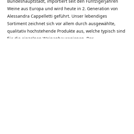
Bundeshauptstadt, importiert seit den Fünfzigerjahren
Weine aus Europa und wird heute in 2. Generation von
Alessandra Cappelletti geführt. Unser lebendiges
Sortiment zeichnet sich vor allem durch ausgewählte,
qualitativ hochstehende Produkte aus, welche typisch sind
für die einzelnen Weinanbauregionen. Der
Angebotsschwerpunkt liegt bei Weinen aus der Schweiz,
Italien, Spanien, Frankreich und Portugal. An unserem
Schaffen wird besonders geschätzt, dass wir Gewächse
und Marken in allen Preislagen führen, und immer wieder
Neuentdeckungen präsentieren. Wir suchen und
unterhalten den individuellen, offenen Kontakt zu unseren
Kunden, mit dem Ziel, Bewährtes zu pflegen und
gemeinsam Neues zu entdecken. Wir setzen viel daran, mit
unseren Kunden, durch kompetente Beratung, persönliche
Betreuung und individuellen Service, eine langjährige
Zusammenarbeit aufzubauen. Das heisst für mich und alle
Mitarbeitenden der Firma, das erfolgreiche Konzept weiter