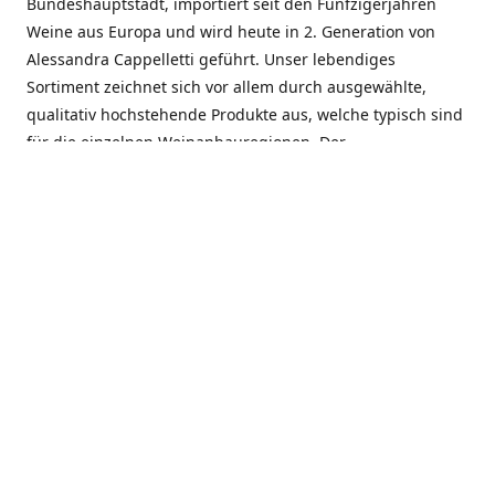
Bundeshauptstadt, importiert seit den Fünfzigerjahren
Weine aus Europa und wird heute in 2. Generation von
Alessandra Cappelletti geführt. Unser lebendiges
Sortiment zeichnet sich vor allem durch ausgewählte,
qualitativ hochstehende Produkte aus, welche typisch sind
für die einzelnen Weinanbauregionen. Der
Angebotsschwerpunkt liegt bei Weinen aus der Schweiz,
Italien, Spanien, Frankreich und Portugal. An unserem
Schaffen wird besonders geschätzt, dass wir Gewächse
und Marken in allen Preislagen führen, und immer wieder
Neuentdeckungen präsentieren. Wir suchen und
unterhalten den individuellen, offenen Kontakt zu unseren
Kunden, mit dem Ziel, Bewährtes zu pflegen und
gemeinsam Neues zu entdecken. Wir setzen viel daran, mit
unseren Kunden, durch kompetente Beratung, persönliche
Betreuung und individuellen Service, eine langjährige
Zusammenarbeit aufzubauen. Das heisst für mich und alle
Mitarbeitenden der Firma, das erfolgreiche Konzept weiter