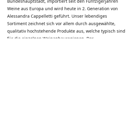
Bundeshauptstadt, importiert seit den Fünfzigerjahren
Weine aus Europa und wird heute in 2. Generation von
Alessandra Cappelletti geführt. Unser lebendiges
Sortiment zeichnet sich vor allem durch ausgewählte,
qualitativ hochstehende Produkte aus, welche typisch sind
für die einzelnen Weinanbauregionen. Der
Angebotsschwerpunkt liegt bei Weinen aus der Schweiz,
Italien, Spanien, Frankreich und Portugal. An unserem
Schaffen wird besonders geschätzt, dass wir Gewächse
und Marken in allen Preislagen führen, und immer wieder
Neuentdeckungen präsentieren. Wir suchen und
unterhalten den individuellen, offenen Kontakt zu unseren
Kunden, mit dem Ziel, Bewährtes zu pflegen und
gemeinsam Neues zu entdecken. Wir setzen viel daran, mit
unseren Kunden, durch kompetente Beratung, persönliche
Betreuung und individuellen Service, eine langjährige
Zusammenarbeit aufzubauen. Das heisst für mich und alle
Mitarbeitenden der Firma, das erfolgreiche Konzept weiter