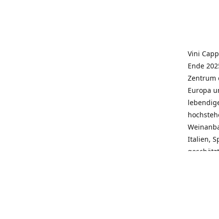
Vini Capp
Ende 2025
Zentrum 
Europa un
lebendige
hochstehe
Weinanba
Italien, 
geschätz
wieder N
individue
pflegen 
Kunden, 
Service, 