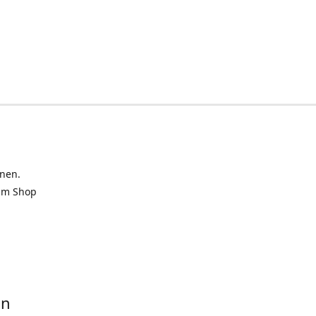
inen.
 im Shop
in