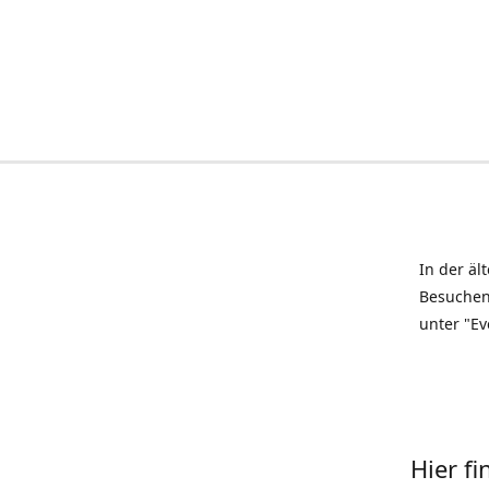
In der äl
Besuchen
unter "Ev
Hier f