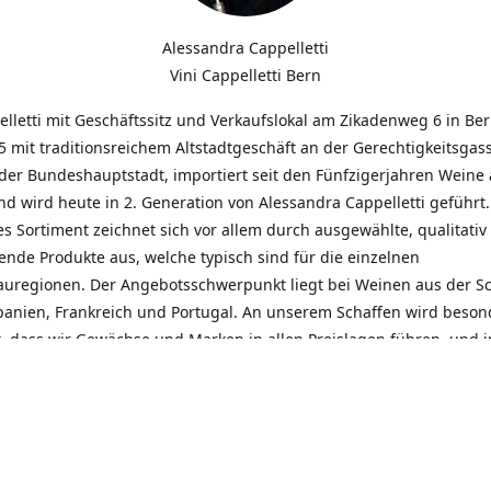
Alessandra Cappelletti
Vini Cappelletti Bern
elletti mit Geschäftssitz und Verkaufslokal am Zikadenweg 6 in Be
 mit traditionsreichem Altstadtgeschäft an der Gerechtigkeitsgass
der Bundeshauptstadt, importiert seit den Fünfzigerjahren Weine
d wird heute in 2. Generation von Alessandra Cappelletti geführt
s Sortiment zeichnet sich vor allem durch ausgewählte, qualitativ
nde Produkte aus, welche typisch sind für die einzelnen
uregionen. Der Angebotsschwerpunkt liegt bei Weinen aus der S
Spanien, Frankreich und Portugal. An unserem Schaffen wird beson
t, dass wir Gewächse und Marken in allen Preislagen führen, und
euentdeckungen präsentieren. Wir suchen und unterhalten den
llen, offenen Kontakt zu unseren Kunden, mit dem Ziel, Bewährtes
und gemeinsam Neues zu entdecken. Wir setzen viel daran, mit un
durch kompetente Beratung, persönliche Betreuung und individue
eine langjährige Zusammenarbeit aufzubauen. Das heisst für mich 