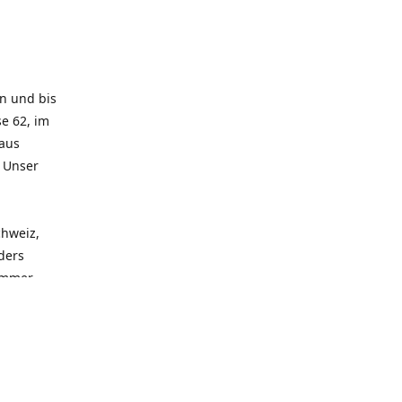
rn und bis
e 62, im
 aus
. Unser
chweiz,
ders
 immer
 zu
seren
llen
und alle