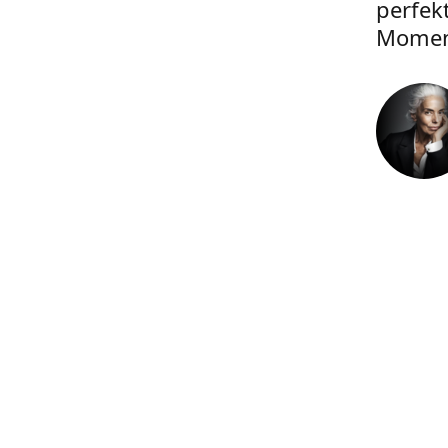
perfek
Momen