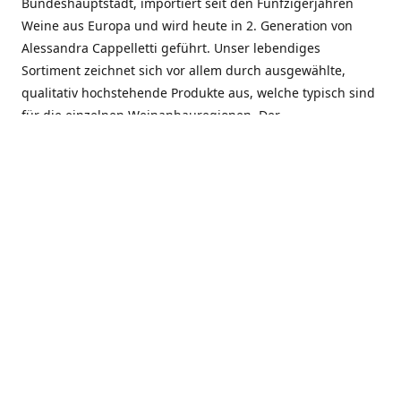
Bundeshauptstadt, importiert seit den Fünfzigerjahren
Weine aus Europa und wird heute in 2. Generation von
Alessandra Cappelletti geführt. Unser lebendiges
Sortiment zeichnet sich vor allem durch ausgewählte,
qualitativ hochstehende Produkte aus, welche typisch sind
für die einzelnen Weinanbauregionen. Der
Angebotsschwerpunkt liegt bei Weinen aus der Schweiz,
Italien, Spanien, Frankreich und Portugal. An unserem
Schaffen wird besonders geschätzt, dass wir Gewächse
und Marken in allen Preislagen führen, und immer wieder
Neuentdeckungen präsentieren. Wir suchen und
unterhalten den individuellen, offenen Kontakt zu unseren
Kunden, mit dem Ziel, Bewährtes zu pflegen und
gemeinsam Neues zu entdecken. Wir setzen viel daran, mit
unseren Kunden, durch kompetente Beratung, persönliche
Betreuung und individuellen Service, eine langjährige
Zusammenarbeit aufzubauen. Das heisst für mich und alle
Mitarbeitenden der Firma, das erfolgreiche Konzept weiter