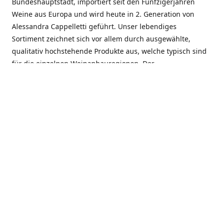
Bundeshauptstadt, importiert seit den Fünfzigerjahren
Weine aus Europa und wird heute in 2. Generation von
Alessandra Cappelletti geführt. Unser lebendiges
Sortiment zeichnet sich vor allem durch ausgewählte,
qualitativ hochstehende Produkte aus, welche typisch sind
für die einzelnen Weinanbauregionen. Der
Angebotsschwerpunkt liegt bei Weinen aus der Schweiz,
Italien, Spanien, Frankreich und Portugal. An unserem
Schaffen wird besonders geschätzt, dass wir Gewächse
und Marken in allen Preislagen führen, und immer wieder
Neuentdeckungen präsentieren. Wir suchen und
unterhalten den individuellen, offenen Kontakt zu unseren
Kunden, mit dem Ziel, Bewährtes zu pflegen und
gemeinsam Neues zu entdecken. Wir setzen viel daran, mit
unseren Kunden, durch kompetente Beratung, persönliche
Betreuung und individuellen Service, eine langjährige
Zusammenarbeit aufzubauen. Das heisst für mich und alle
Mitarbeitenden der Firma, das erfolgreiche Konzept weiter