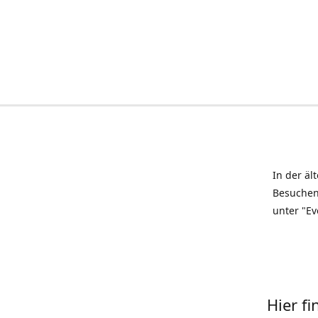
In der äl
Besuchen
unter "Ev
Hier f