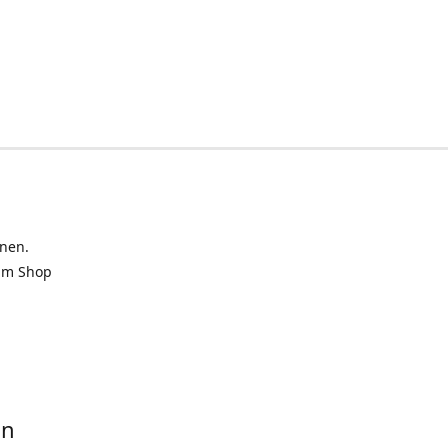
inen.
 im Shop
in