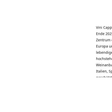
Vini Capp
Ende 2025
Zentrum 
Europa un
lebendige
hochstehe
Weinanba
Italien, 
geschätz
wieder N
individue
pflegen 
Kunden, 
Service, 