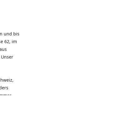
rn und bis
e 62, im
 aus
. Unser
chweiz,
ders
 immer
 zu
seren
llen
und alle