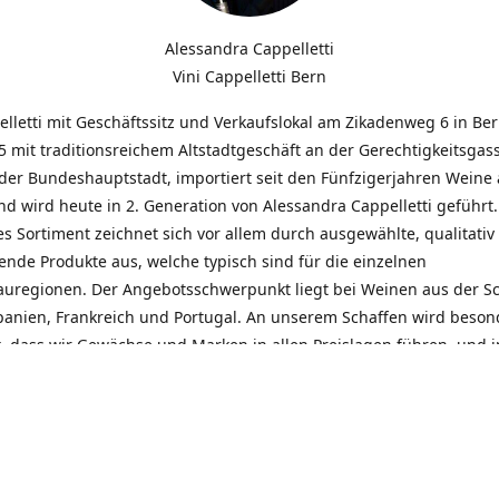
Alessandra Cappelletti
Vini Cappelletti Bern
elletti mit Geschäftssitz und Verkaufslokal am Zikadenweg 6 in Be
 mit traditionsreichem Altstadtgeschäft an der Gerechtigkeitsgass
der Bundeshauptstadt, importiert seit den Fünfzigerjahren Weine
d wird heute in 2. Generation von Alessandra Cappelletti geführt
s Sortiment zeichnet sich vor allem durch ausgewählte, qualitativ
nde Produkte aus, welche typisch sind für die einzelnen
uregionen. Der Angebotsschwerpunkt liegt bei Weinen aus der S
Spanien, Frankreich und Portugal. An unserem Schaffen wird beson
t, dass wir Gewächse und Marken in allen Preislagen führen, und
euentdeckungen präsentieren. Wir suchen und unterhalten den
llen, offenen Kontakt zu unseren Kunden, mit dem Ziel, Bewährtes
und gemeinsam Neues zu entdecken. Wir setzen viel daran, mit un
durch kompetente Beratung, persönliche Betreuung und individue
eine langjährige Zusammenarbeit aufzubauen. Das heisst für mich 