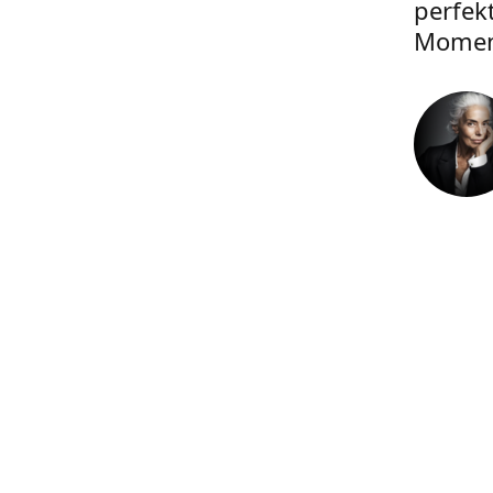
perfek
Momen