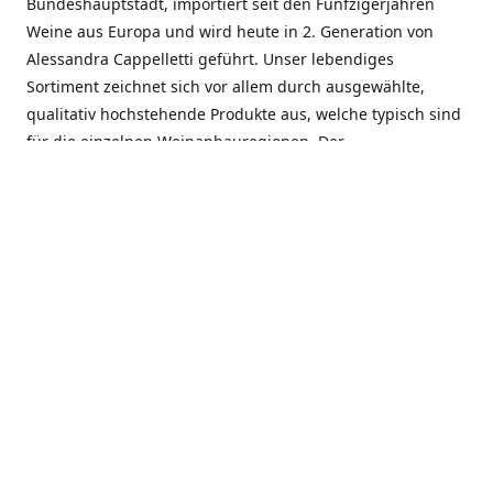
Bundeshauptstadt, importiert seit den Fünfzigerjahren
Weine aus Europa und wird heute in 2. Generation von
Alessandra Cappelletti geführt. Unser lebendiges
Sortiment zeichnet sich vor allem durch ausgewählte,
qualitativ hochstehende Produkte aus, welche typisch sind
für die einzelnen Weinanbauregionen. Der
Angebotsschwerpunkt liegt bei Weinen aus der Schweiz,
Italien, Spanien, Frankreich und Portugal. An unserem
Schaffen wird besonders geschätzt, dass wir Gewächse
und Marken in allen Preislagen führen, und immer wieder
Neuentdeckungen präsentieren. Wir suchen und
unterhalten den individuellen, offenen Kontakt zu unseren
Kunden, mit dem Ziel, Bewährtes zu pflegen und
gemeinsam Neues zu entdecken. Wir setzen viel daran, mit
unseren Kunden, durch kompetente Beratung, persönliche
Betreuung und individuellen Service, eine langjährige
Zusammenarbeit aufzubauen. Das heisst für mich und alle
Mitarbeitenden der Firma, das erfolgreiche Konzept weiter