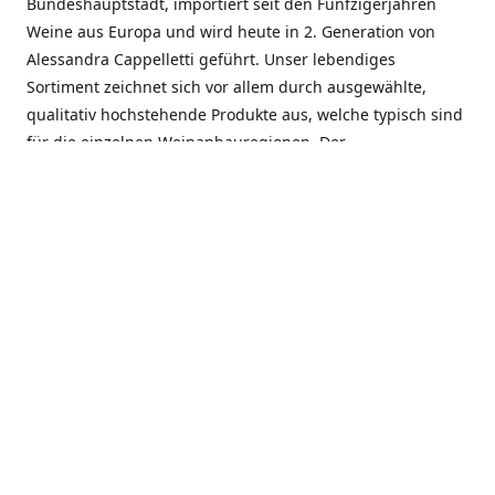
Bundeshauptstadt, importiert seit den Fünfzigerjahren
Weine aus Europa und wird heute in 2. Generation von
Alessandra Cappelletti geführt. Unser lebendiges
Sortiment zeichnet sich vor allem durch ausgewählte,
qualitativ hochstehende Produkte aus, welche typisch sind
für die einzelnen Weinanbauregionen. Der
Angebotsschwerpunkt liegt bei Weinen aus der Schweiz,
Italien, Spanien, Frankreich und Portugal. An unserem
Schaffen wird besonders geschätzt, dass wir Gewächse
und Marken in allen Preislagen führen, und immer wieder
Neuentdeckungen präsentieren. Wir suchen und
unterhalten den individuellen, offenen Kontakt zu unseren
Kunden, mit dem Ziel, Bewährtes zu pflegen und
gemeinsam Neues zu entdecken. Wir setzen viel daran, mit
unseren Kunden, durch kompetente Beratung, persönliche
Betreuung und individuellen Service, eine langjährige
Zusammenarbeit aufzubauen. Das heisst für mich und alle
Mitarbeitenden der Firma, das erfolgreiche Konzept weiter