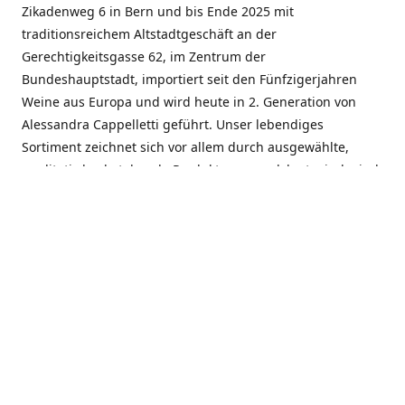
Zikadenweg 6 in Bern und bis Ende 2025 mit
traditionsreichem Altstadtgeschäft an der
Gerechtigkeitsgasse 62, im Zentrum der
Bundeshauptstadt, importiert seit den Fünfzigerjahren
Weine aus Europa und wird heute in 2. Generation von
Alessandra Cappelletti geführt. Unser lebendiges
Sortiment zeichnet sich vor allem durch ausgewählte,
qualitativ hochstehende Produkte aus, welche typisch sind
für die einzelnen Weinanbauregionen. Der
Angebotsschwerpunkt liegt bei Weinen aus der Schweiz,
Italien, Spanien, Frankreich und Portugal. An unserem
Schaffen wird besonders geschätzt, dass wir Gewächse
und Marken in allen Preislagen führen, und immer wieder
Neuentdeckungen präsentieren. Wir suchen und
unterhalten den individuellen, offenen Kontakt zu unseren
Kunden, mit dem Ziel, Bewährtes zu pflegen und
gemeinsam Neues zu entdecken. Wir setzen viel daran, mit
unseren Kunden, durch kompetente Beratung, persönliche