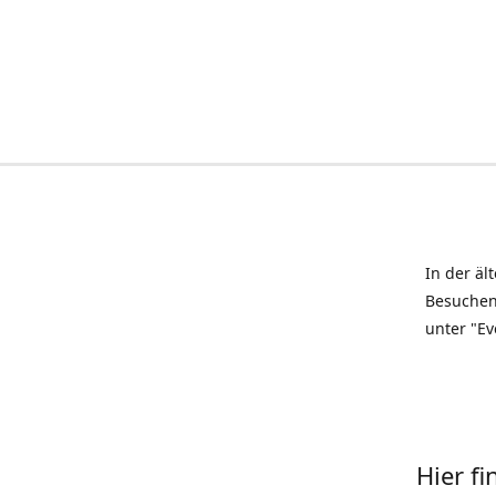
In der äl
Besuchen
unter "Ev
Hier f