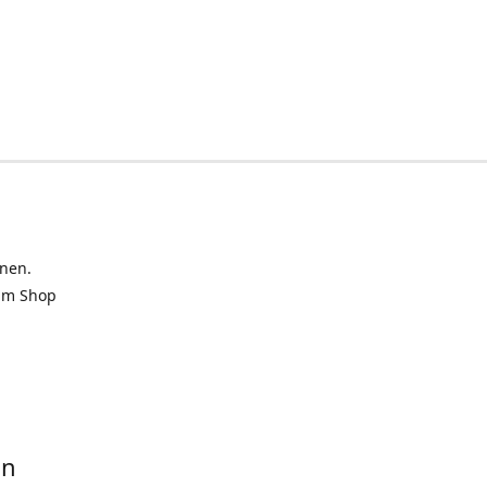
inen.
 im Shop
in