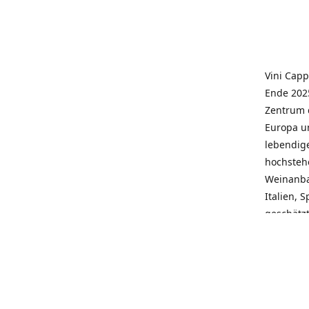
Vini Capp
Ende 2025
Zentrum 
Europa un
lebendige
hochstehe
Weinanba
Italien, 
geschätz
wieder N
individue
pflegen 
Kunden, 
Service, 