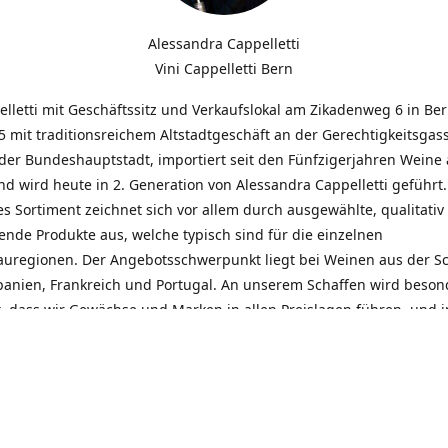
Alessandra Cappelletti
Vini Cappelletti Bern
elletti mit Geschäftssitz und Verkaufslokal am Zikadenweg 6 in Be
 mit traditionsreichem Altstadtgeschäft an der Gerechtigkeitsgass
der Bundeshauptstadt, importiert seit den Fünfzigerjahren Weine
d wird heute in 2. Generation von Alessandra Cappelletti geführt
s Sortiment zeichnet sich vor allem durch ausgewählte, qualitativ
nde Produkte aus, welche typisch sind für die einzelnen
uregionen. Der Angebotsschwerpunkt liegt bei Weinen aus der S
Spanien, Frankreich und Portugal. An unserem Schaffen wird beson
t, dass wir Gewächse und Marken in allen Preislagen führen, und
euentdeckungen präsentieren. Wir suchen und unterhalten den
llen, offenen Kontakt zu unseren Kunden, mit dem Ziel, Bewährtes
und gemeinsam Neues zu entdecken. Wir setzen viel daran, mit un
durch kompetente Beratung, persönliche Betreuung und individue
eine langjährige Zusammenarbeit aufzubauen. Das heisst für mich 