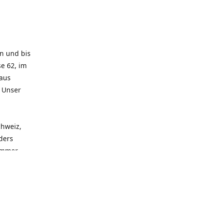
rn und bis
e 62, im
 aus
. Unser
chweiz,
ders
 immer
 zu
seren
llen
und alle