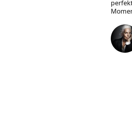
perfek
Momen