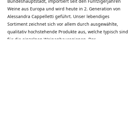
Bundeshauptstadt, importiert seit den Fünfzigerjahren
Weine aus Europa und wird heute in 2. Generation von
Alessandra Cappelletti geführt. Unser lebendiges
Sortiment zeichnet sich vor allem durch ausgewählte,
qualitativ hochstehende Produkte aus, welche typisch sind
für die einzelnen Weinanbauregionen. Der
Angebotsschwerpunkt liegt bei Weinen aus der Schweiz,
Italien, Spanien, Frankreich und Portugal. An unserem
Schaffen wird besonders geschätzt, dass wir Gewächse
und Marken in allen Preislagen führen, und immer wieder
Neuentdeckungen präsentieren. Wir suchen und
unterhalten den individuellen, offenen Kontakt zu unseren
Kunden, mit dem Ziel, Bewährtes zu pflegen und
gemeinsam Neues zu entdecken. Wir setzen viel daran, mit
unseren Kunden, durch kompetente Beratung, persönliche
Betreuung und individuellen Service, eine langjährige
Zusammenarbeit aufzubauen. Das heisst für mich und alle
Mitarbeitenden der Firma, das erfolgreiche Konzept weiter