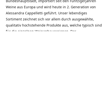
Bundeshauptstadt, importiert seit den Fünfzigerjahren
Weine aus Europa und wird heute in 2. Generation von
Alessandra Cappelletti geführt. Unser lebendiges
Sortiment zeichnet sich vor allem durch ausgewählte,
qualitativ hochstehende Produkte aus, welche typisch sind
für die einzelnen Weinanbauregionen. Der
Angebotsschwerpunkt liegt bei Weinen aus der Schweiz,
Italien, Spanien, Frankreich und Portugal. An unserem
Schaffen wird besonders geschätzt, dass wir Gewächse
und Marken in allen Preislagen führen, und immer wieder
Neuentdeckungen präsentieren. Wir suchen und
unterhalten den individuellen, offenen Kontakt zu unseren
Kunden, mit dem Ziel, Bewährtes zu pflegen und
gemeinsam Neues zu entdecken. Wir setzen viel daran, mit
unseren Kunden, durch kompetente Beratung, persönliche
Betreuung und individuellen Service, eine langjährige
Zusammenarbeit aufzubauen. Das heisst für mich und alle
Mitarbeitenden der Firma, das erfolgreiche Konzept weiter