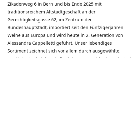
Zikadenweg 6 in Bern und bis Ende 2025 mit
traditionsreichem Altstadtgeschäft an der
Gerechtigkeitsgasse 62, im Zentrum der
Bundeshauptstadt, importiert seit den Fünfzigerjahren
Weine aus Europa und wird heute in 2. Generation von
Alessandra Cappelletti geführt. Unser lebendiges
Sortiment zeichnet sich vor allem durch ausgewählte,
qualitativ hochstehende Produkte aus, welche typisch sind
für die einzelnen Weinanbauregionen. Der
Angebotsschwerpunkt liegt bei Weinen aus der Schweiz,
Italien, Spanien, Frankreich und Portugal. An unserem
Schaffen wird besonders geschätzt, dass wir Gewächse
und Marken in allen Preislagen führen, und immer wieder
Neuentdeckungen präsentieren. Wir suchen und
unterhalten den individuellen, offenen Kontakt zu unseren
Kunden, mit dem Ziel, Bewährtes zu pflegen und
gemeinsam Neues zu entdecken. Wir setzen viel daran, mit
unseren Kunden, durch kompetente Beratung, persönliche