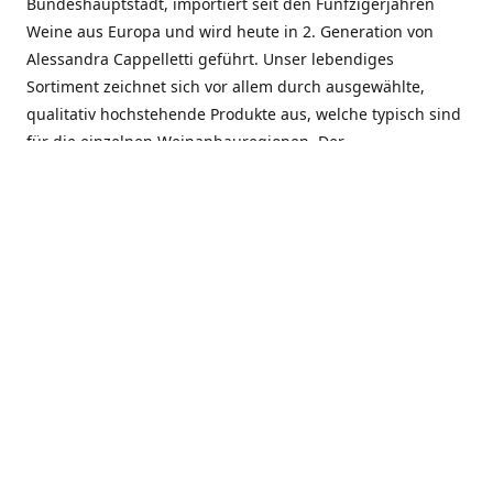
Bundeshauptstadt, importiert seit den Fünfzigerjahren
Weine aus Europa und wird heute in 2. Generation von
Alessandra Cappelletti geführt. Unser lebendiges
Sortiment zeichnet sich vor allem durch ausgewählte,
qualitativ hochstehende Produkte aus, welche typisch sind
für die einzelnen Weinanbauregionen. Der
Angebotsschwerpunkt liegt bei Weinen aus der Schweiz,
Italien, Spanien, Frankreich und Portugal. An unserem
Schaffen wird besonders geschätzt, dass wir Gewächse
und Marken in allen Preislagen führen, und immer wieder
Neuentdeckungen präsentieren. Wir suchen und
unterhalten den individuellen, offenen Kontakt zu unseren
Kunden, mit dem Ziel, Bewährtes zu pflegen und
gemeinsam Neues zu entdecken. Wir setzen viel daran, mit
unseren Kunden, durch kompetente Beratung, persönliche
Betreuung und individuellen Service, eine langjährige
Zusammenarbeit aufzubauen. Das heisst für mich und alle
Mitarbeitenden der Firma, das erfolgreiche Konzept weiter