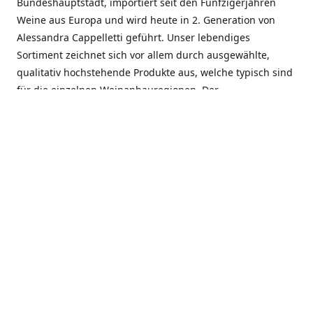
Bundeshauptstadt, importiert seit den Fünfzigerjahren
Weine aus Europa und wird heute in 2. Generation von
Alessandra Cappelletti geführt. Unser lebendiges
Sortiment zeichnet sich vor allem durch ausgewählte,
qualitativ hochstehende Produkte aus, welche typisch sind
für die einzelnen Weinanbauregionen. Der
Angebotsschwerpunkt liegt bei Weinen aus der Schweiz,
Italien, Spanien, Frankreich und Portugal. An unserem
Schaffen wird besonders geschätzt, dass wir Gewächse
und Marken in allen Preislagen führen, und immer wieder
Neuentdeckungen präsentieren. Wir suchen und
unterhalten den individuellen, offenen Kontakt zu unseren
Kunden, mit dem Ziel, Bewährtes zu pflegen und
gemeinsam Neues zu entdecken. Wir setzen viel daran, mit
unseren Kunden, durch kompetente Beratung, persönliche
Betreuung und individuellen Service, eine langjährige
Zusammenarbeit aufzubauen. Das heisst für mich und alle
Mitarbeitenden der Firma, das erfolgreiche Konzept weiter