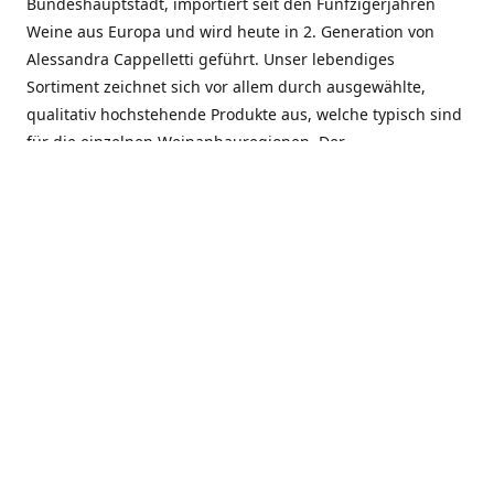
Bundeshauptstadt, importiert seit den Fünfzigerjahren
Weine aus Europa und wird heute in 2. Generation von
Alessandra Cappelletti geführt. Unser lebendiges
Sortiment zeichnet sich vor allem durch ausgewählte,
qualitativ hochstehende Produkte aus, welche typisch sind
für die einzelnen Weinanbauregionen. Der
Angebotsschwerpunkt liegt bei Weinen aus der Schweiz,
Italien, Spanien, Frankreich und Portugal. An unserem
Schaffen wird besonders geschätzt, dass wir Gewächse
und Marken in allen Preislagen führen, und immer wieder
Neuentdeckungen präsentieren. Wir suchen und
unterhalten den individuellen, offenen Kontakt zu unseren
Kunden, mit dem Ziel, Bewährtes zu pflegen und
gemeinsam Neues zu entdecken. Wir setzen viel daran, mit
unseren Kunden, durch kompetente Beratung, persönliche
Betreuung und individuellen Service, eine langjährige
Zusammenarbeit aufzubauen. Das heisst für mich und alle
Mitarbeitenden der Firma, das erfolgreiche Konzept weiter