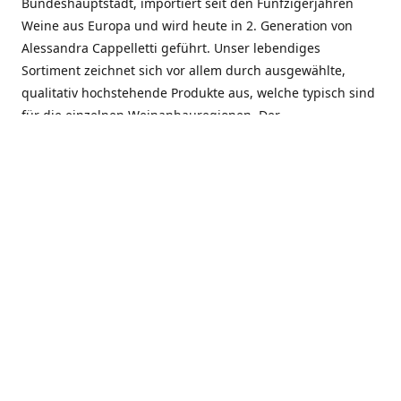
Bundeshauptstadt, importiert seit den Fünfzigerjahren
Weine aus Europa und wird heute in 2. Generation von
Alessandra Cappelletti geführt. Unser lebendiges
Sortiment zeichnet sich vor allem durch ausgewählte,
qualitativ hochstehende Produkte aus, welche typisch sind
für die einzelnen Weinanbauregionen. Der
Angebotsschwerpunkt liegt bei Weinen aus der Schweiz,
Italien, Spanien, Frankreich und Portugal. An unserem
Schaffen wird besonders geschätzt, dass wir Gewächse
und Marken in allen Preislagen führen, und immer wieder
Neuentdeckungen präsentieren. Wir suchen und
unterhalten den individuellen, offenen Kontakt zu unseren
Kunden, mit dem Ziel, Bewährtes zu pflegen und
gemeinsam Neues zu entdecken. Wir setzen viel daran, mit
unseren Kunden, durch kompetente Beratung, persönliche
Betreuung und individuellen Service, eine langjährige
Zusammenarbeit aufzubauen. Das heisst für mich und alle
Mitarbeitenden der Firma, das erfolgreiche Konzept weiter