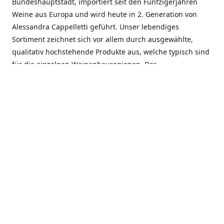
Bundeshauptstadt, importiert seit den Fünfzigerjahren
Weine aus Europa und wird heute in 2. Generation von
Alessandra Cappelletti geführt. Unser lebendiges
Sortiment zeichnet sich vor allem durch ausgewählte,
qualitativ hochstehende Produkte aus, welche typisch sind
für die einzelnen Weinanbauregionen. Der
Angebotsschwerpunkt liegt bei Weinen aus der Schweiz,
Italien, Spanien, Frankreich und Portugal. An unserem
Schaffen wird besonders geschätzt, dass wir Gewächse
und Marken in allen Preislagen führen, und immer wieder
Neuentdeckungen präsentieren. Wir suchen und
unterhalten den individuellen, offenen Kontakt zu unseren
Kunden, mit dem Ziel, Bewährtes zu pflegen und
gemeinsam Neues zu entdecken. Wir setzen viel daran, mit
unseren Kunden, durch kompetente Beratung, persönliche
Betreuung und individuellen Service, eine langjährige
Zusammenarbeit aufzubauen. Das heisst für mich und alle
Mitarbeitenden der Firma, das erfolgreiche Konzept weiter