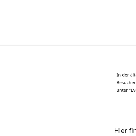
In der äl
Besuchen
unter "Ev
Hier f