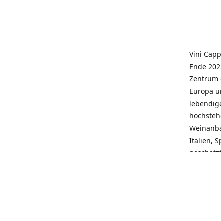
Vini Capp
Ende 2025
Zentrum 
Europa un
lebendige
hochstehe
Weinanba
Italien, 
geschätz
wieder N
individue
pflegen 
Kunden, 
Service, 