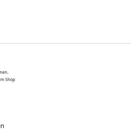
inen.
 im Shop
in