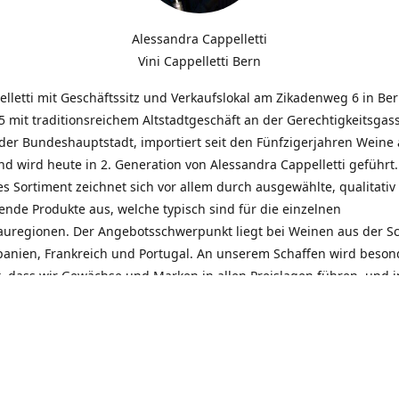
Alessandra Cappelletti
Vini Cappelletti Bern
elletti mit Geschäftssitz und Verkaufslokal am Zikadenweg 6 in Be
 mit traditionsreichem Altstadtgeschäft an der Gerechtigkeitsgass
der Bundeshauptstadt, importiert seit den Fünfzigerjahren Weine
d wird heute in 2. Generation von Alessandra Cappelletti geführt
s Sortiment zeichnet sich vor allem durch ausgewählte, qualitativ
nde Produkte aus, welche typisch sind für die einzelnen
uregionen. Der Angebotsschwerpunkt liegt bei Weinen aus der S
Spanien, Frankreich und Portugal. An unserem Schaffen wird beson
t, dass wir Gewächse und Marken in allen Preislagen führen, und
euentdeckungen präsentieren. Wir suchen und unterhalten den
llen, offenen Kontakt zu unseren Kunden, mit dem Ziel, Bewährtes
und gemeinsam Neues zu entdecken. Wir setzen viel daran, mit un
durch kompetente Beratung, persönliche Betreuung und individue
eine langjährige Zusammenarbeit aufzubauen. Das heisst für mich 