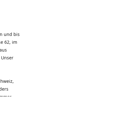
rn und bis
e 62, im
 aus
. Unser
chweiz,
ders
 immer
 zu
seren
llen
und alle