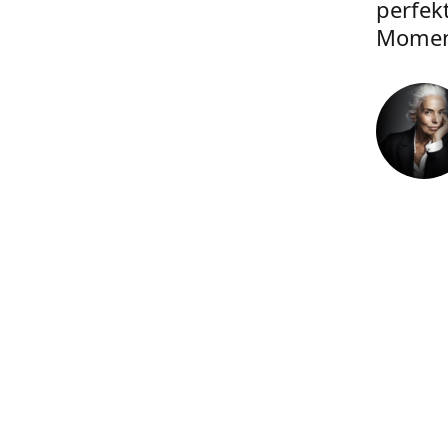
perfek
Momen