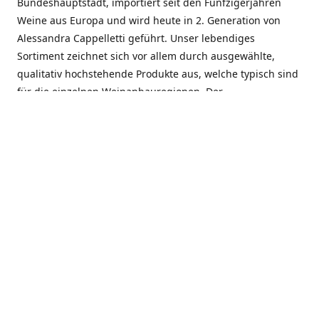
Bundeshauptstadt, importiert seit den Fünfzigerjahren
Weine aus Europa und wird heute in 2. Generation von
Alessandra Cappelletti geführt. Unser lebendiges
Sortiment zeichnet sich vor allem durch ausgewählte,
qualitativ hochstehende Produkte aus, welche typisch sind
für die einzelnen Weinanbauregionen. Der
Angebotsschwerpunkt liegt bei Weinen aus der Schweiz,
Italien, Spanien, Frankreich und Portugal. An unserem
Schaffen wird besonders geschätzt, dass wir Gewächse
und Marken in allen Preislagen führen, und immer wieder
Neuentdeckungen präsentieren. Wir suchen und
unterhalten den individuellen, offenen Kontakt zu unseren
Kunden, mit dem Ziel, Bewährtes zu pflegen und
gemeinsam Neues zu entdecken. Wir setzen viel daran, mit
unseren Kunden, durch kompetente Beratung, persönliche
Betreuung und individuellen Service, eine langjährige
Zusammenarbeit aufzubauen. Das heisst für mich und alle
Mitarbeitenden der Firma, das erfolgreiche Konzept weiter