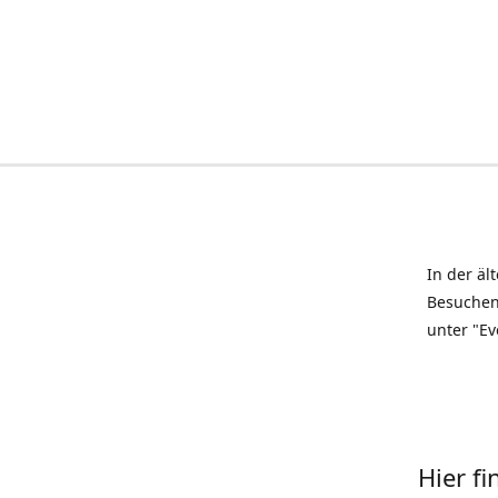
In der äl
Besuchen
unter "Ev
Hier f