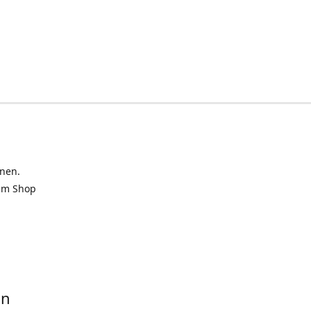
inen.
 im Shop
in