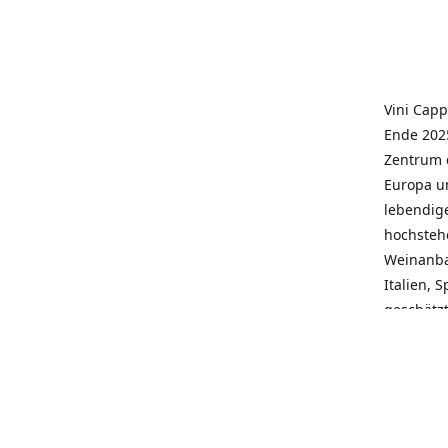
Vini Capp
Ende 2025
Zentrum 
Europa un
lebendige
hochstehe
Weinanba
Italien, 
geschätz
wieder N
individue
pflegen 
Kunden, 
Service, 