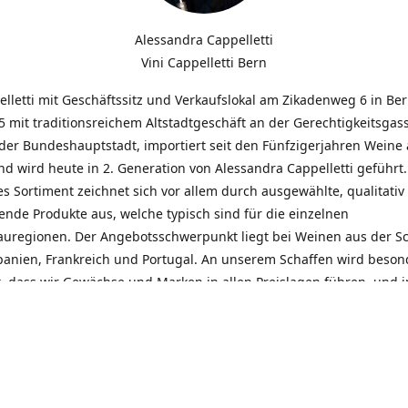
Alessandra Cappelletti
Vini Cappelletti Bern
elletti mit Geschäftssitz und Verkaufslokal am Zikadenweg 6 in Be
 mit traditionsreichem Altstadtgeschäft an der Gerechtigkeitsgass
der Bundeshauptstadt, importiert seit den Fünfzigerjahren Weine
d wird heute in 2. Generation von Alessandra Cappelletti geführt
s Sortiment zeichnet sich vor allem durch ausgewählte, qualitativ
nde Produkte aus, welche typisch sind für die einzelnen
uregionen. Der Angebotsschwerpunkt liegt bei Weinen aus der S
Spanien, Frankreich und Portugal. An unserem Schaffen wird beson
t, dass wir Gewächse und Marken in allen Preislagen führen, und
euentdeckungen präsentieren. Wir suchen und unterhalten den
llen, offenen Kontakt zu unseren Kunden, mit dem Ziel, Bewährtes
und gemeinsam Neues zu entdecken. Wir setzen viel daran, mit un
durch kompetente Beratung, persönliche Betreuung und individue
eine langjährige Zusammenarbeit aufzubauen. Das heisst für mich 