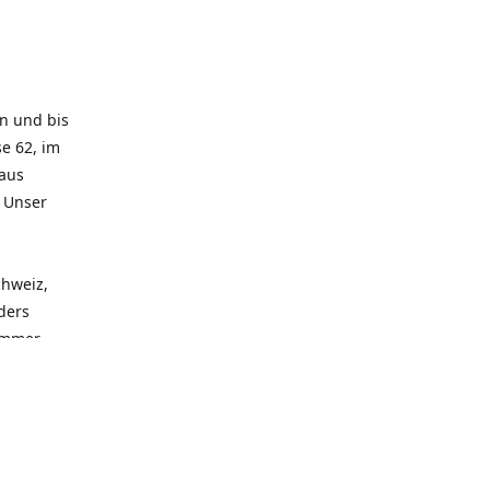
rn und bis
e 62, im
 aus
. Unser
chweiz,
ders
 immer
 zu
seren
llen
und alle