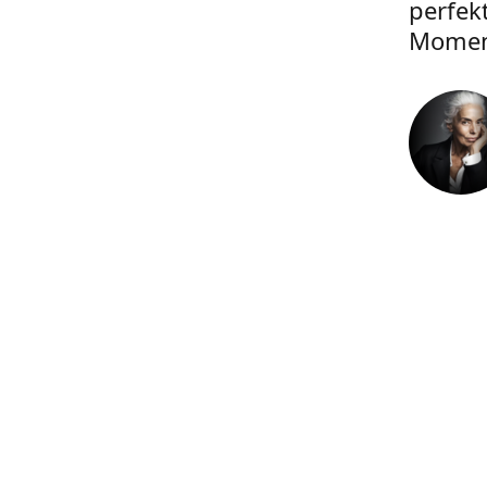
perfek
Momen