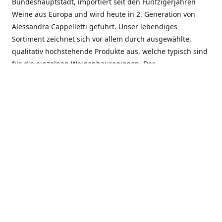
Bundeshauptstadt, importiert seit den Fünfzigerjahren
Weine aus Europa und wird heute in 2. Generation von
Alessandra Cappelletti geführt. Unser lebendiges
Sortiment zeichnet sich vor allem durch ausgewählte,
qualitativ hochstehende Produkte aus, welche typisch sind
für die einzelnen Weinanbauregionen. Der
Angebotsschwerpunkt liegt bei Weinen aus der Schweiz,
Italien, Spanien, Frankreich und Portugal. An unserem
Schaffen wird besonders geschätzt, dass wir Gewächse
und Marken in allen Preislagen führen, und immer wieder
Neuentdeckungen präsentieren. Wir suchen und
unterhalten den individuellen, offenen Kontakt zu unseren
Kunden, mit dem Ziel, Bewährtes zu pflegen und
gemeinsam Neues zu entdecken. Wir setzen viel daran, mit
unseren Kunden, durch kompetente Beratung, persönliche
Betreuung und individuellen Service, eine langjährige
Zusammenarbeit aufzubauen. Das heisst für mich und alle
Mitarbeitenden der Firma, das erfolgreiche Konzept weiter