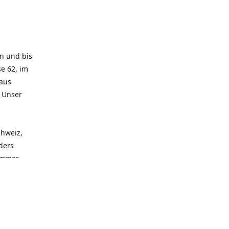
rn und bis
e 62, im
 aus
. Unser
chweiz,
ders
 immer
 zu
seren
llen
und alle