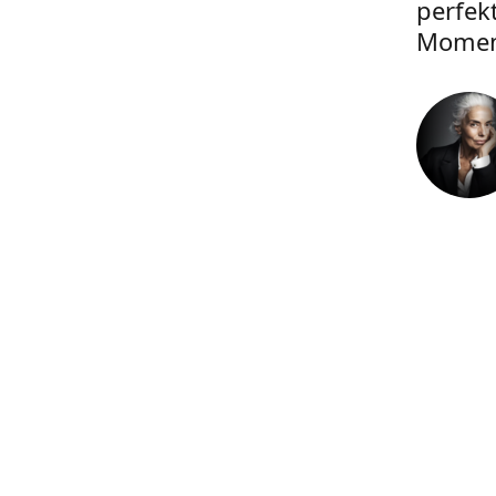
perfek
Momen