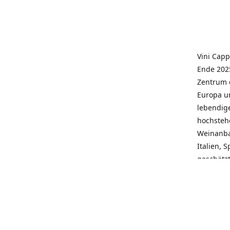
Vini Capp
Ende 2025
Zentrum 
Europa un
lebendige
hochstehe
Weinanba
Italien, 
geschätz
wieder N
individue
pflegen 
Kunden, 
Service, 