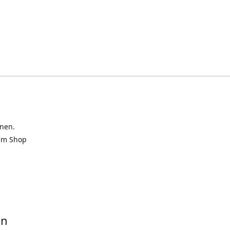
inen.
 im Shop
in