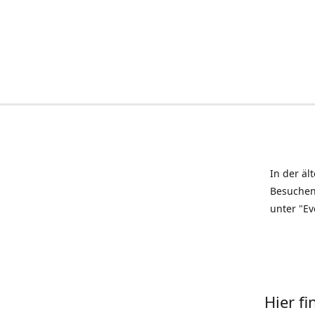
In der äl
Besuchen
unter "Ev
Hier f