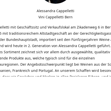
Alessandra Cappelletti
Vini Cappelletti Bern
elletti mit Geschäftssitz und Verkaufslokal am Zikadenweg 6 in Be
 mit traditionsreichem Altstadtgeschäft an der Gerechtigkeitsgass
der Bundeshauptstadt, importiert seit den Fünfzigerjahren Weine
d wird heute in 2. Generation von Alessandra Cappelletti geführt
s Sortiment zeichnet sich vor allem durch ausgewählte, qualitativ
nde Produkte aus, welche typisch sind für die einzelnen
uregionen. Der Angebotsschwerpunkt liegt bei Weinen aus der S
Spanien, Frankreich und Portugal. An unserem Schaffen wird beson
t, dass wir Gewächse und Marken in allen Preislagen führen, und
euentdeckungen präsentieren. Wir suchen und unterhalten den
llen, offenen Kontakt zu unseren Kunden, mit dem Ziel, Bewährtes
und gemeinsam Neues zu entdecken. Wir setzen viel daran, mit un
durch kompetente Beratung, persönliche Betreuung und individue
eine langjährige Zusammenarbeit aufzubauen. Das heisst für mich 