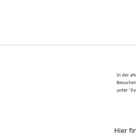
In der äl
Besuchen
unter "Ev
Hier f