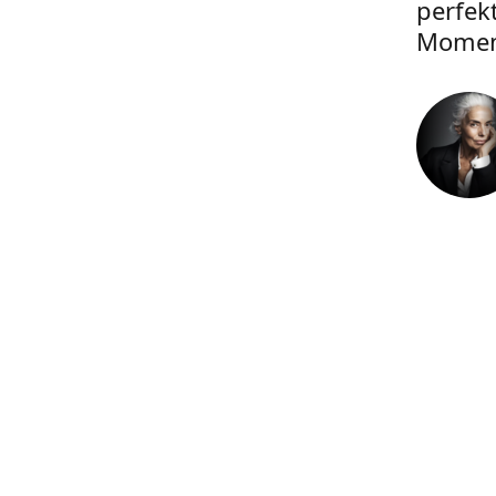
perfek
Momen