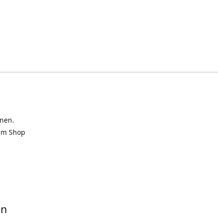
inen.
 im Shop
in