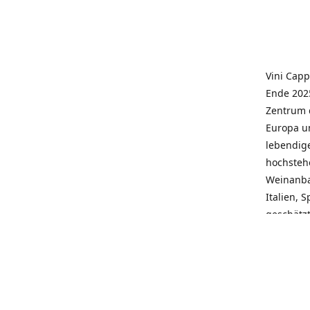
Vini Capp
Ende 2025
Zentrum 
Europa un
lebendige
hochstehe
Weinanba
Italien, 
geschätz
wieder N
individue
pflegen 
Kunden, 
Service, 