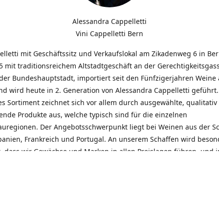
Alessandra Cappelletti
Vini Cappelletti Bern
elletti mit Geschäftssitz und Verkaufslokal am Zikadenweg 6 in Be
 mit traditionsreichem Altstadtgeschäft an der Gerechtigkeitsgass
der Bundeshauptstadt, importiert seit den Fünfzigerjahren Weine
d wird heute in 2. Generation von Alessandra Cappelletti geführt
s Sortiment zeichnet sich vor allem durch ausgewählte, qualitativ
nde Produkte aus, welche typisch sind für die einzelnen
uregionen. Der Angebotsschwerpunkt liegt bei Weinen aus der S
Spanien, Frankreich und Portugal. An unserem Schaffen wird beson
t, dass wir Gewächse und Marken in allen Preislagen führen, und
euentdeckungen präsentieren. Wir suchen und unterhalten den
llen, offenen Kontakt zu unseren Kunden, mit dem Ziel, Bewährtes
und gemeinsam Neues zu entdecken. Wir setzen viel daran, mit un
durch kompetente Beratung, persönliche Betreuung und individue
eine langjährige Zusammenarbeit aufzubauen. Das heisst für mich 