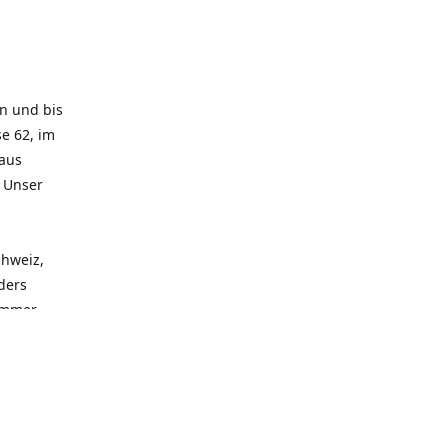
rn und bis
e 62, im
 aus
. Unser
chweiz,
ders
 immer
 zu
seren
llen
und alle